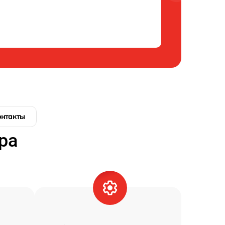
онтакты
ра