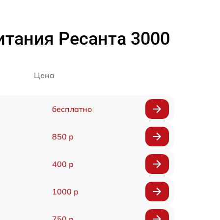
итания Ресанта 3000
Цена
бесплатно
850 р
400 р
1000 р
750 р