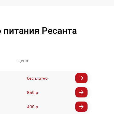
 питания Ресанта
Цена
бесплатно
850 р
400 р