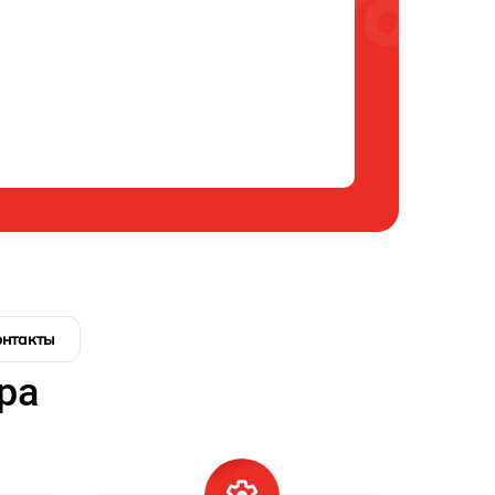
онтакты
ра