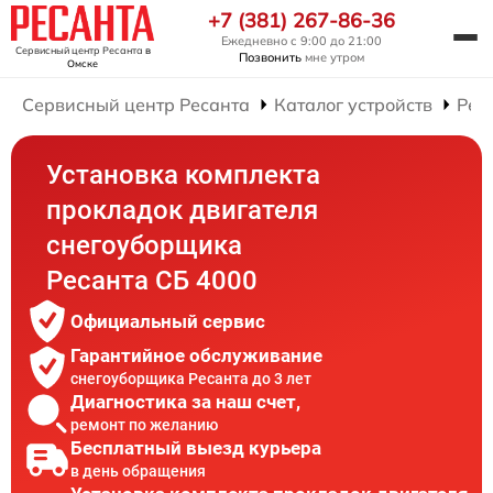
+7 (381) 267-86-36
Ежедневно с 9:00 до 21:00
Сервисный центр Ресанта
в
Позвонить
мне утром
Омске
Сервисный центр Ресанта
Каталог устройств
Рем
Установка комплекта
прокладок двигателя
снегоуборщика
Ресанта СБ 4000
Официальный сервис
Гарантийное обслуживание
снегоуборщика Ресанта до 3 лет
Диагностика за наш счет,
ремонт по желанию
Бесплатный выезд курьера
в день обращения