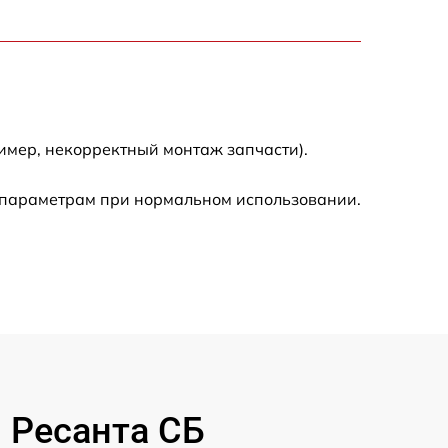
1100 р
600 р
900 р
имер, некорректный монтаж запчасти).
1350 р
 параметрам при нормальном использовании.
2500 р
1800 р
750 р
2430 р
 Ресанта СБ