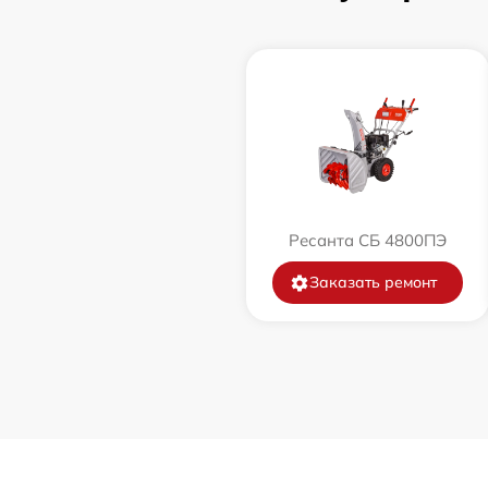
Замена катушки зажигания
Замена глушителя
Замена маховика
Замена шины на колесном диске
Ресанта СБ 4800ПЭ
Замена ремней
Заказать ремонт
Натяжка тросов
Ремонт электропроводки
Полное ТО