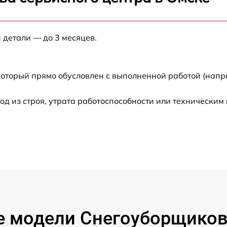
от 60 мин
 детали — до 3 месяцев.
от 60 мин
от 60 мин
который прямо обусловлен с выполненной работой (напр
от 60 мин
 из строя, утрата работоспособности или техническим
от 60 мин
от 60 мин
от 60 мин
от 60 мин
 модели Снегоуборщиков