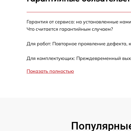
Замена сцепления
Гарантия от сервиса: на установленные нами
Смазка втулок
Что считается гарантийным случаем?
Замена подшипника колеса
Для работ: Повторное проявление дефекта, 
Замена кронштейна трансмиссии
Для комплектующих: Преждевременный выход
Показать полностью
Ремонт втулок колес
Ремонт фрикционного диска
Ремонт троса газа
Ремонт редуктора
Популярные