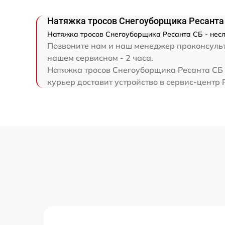
Ремонт привода
Натяжка тросов Снегоуборщика Ресанта
Натяжка тросов Снегоуборщика Ресанта СБ - несл
Регулировка зазоров клапанов
Позвоните нам и наш менеджер проконсульт
нашем сервисном - 2 часа.
Замена свечей зажигания
Натяжка тросов Снегоуборщика Ресанта СБ 
курьер доставит устройство в сервис-центр 
Демонтаж-монтаж двигателя
Ремонт сцепления
Установка комплекта прокладок
двигателя
Замена прокладки в области двигателя 
редуктора
Замена расходных материалов
карбюратора