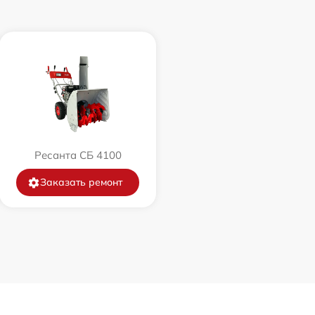
1000 р
1000 р
1050 р
1000 р
Ресанта СБ 4100
1100 р
Заказать ремонт
700 р
1150 р
3900 р