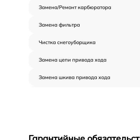
Замена/Pемонт карбюратора
Замена фильтра
Чистка снегоуборщика
Замена цепи привода хода
Замена шкива привода хода
Замена (установка) срезного болта
Замена корпуса шнека
Смазка осей привода
Гарантийные обязательст